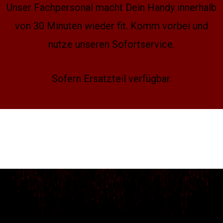
Unser Fachpersonal macht Dein Handy innerhalb
von 30 Minuten wieder fit. Komm vorbei und
nutze unseren Sofortservice.
Sofern Ersatzteil verfügbar.