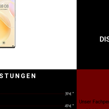
DI
ISTUNGEN
39€*
Unser Fachper
49€*