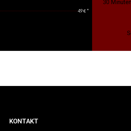
30 Minuten
49€*
S
KONTAKT