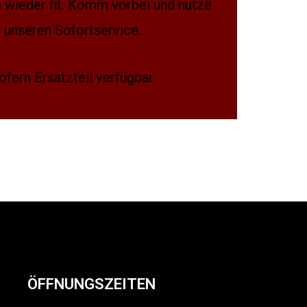
 wieder fit. Komm vorbei und nutze
unseren Sofortservice.
ofern Ersatzteil verfügbar.
ÖFFNUNGSZEITEN