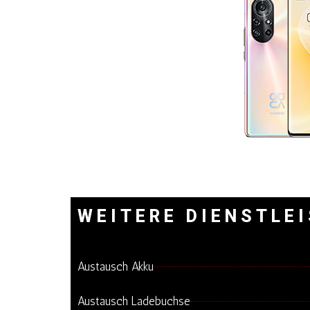
WEITERE DIENSTLE
Austausch Akku
Austausch Ladebuchse