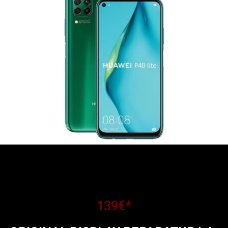
139€*