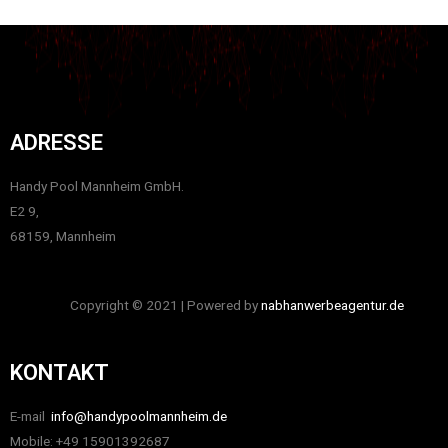
ADRESSE
Handy Pool Mannheim GmbH.
E2 9,
68159, Mannheim
Copyright © 2021 | Powered by
nabhanwerbeagentur.de
KONTAKT
E-mail
info@handypoolmannheim.de
Mobile: +49 15901392687