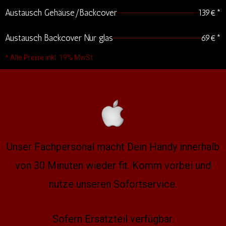
Austausch Gehäuse/Backcover
139€*
Austausch Backcover Nur glas
69€*
* Alle Preise inkl. 19% MwSt.
Unser Fachpersonal macht Dein Handy innerhalb
von 30 Minuten wieder fit. Komm vorbei und
nutze unseren Sofortservice.
Sofern Ersatzteil verfügbar.