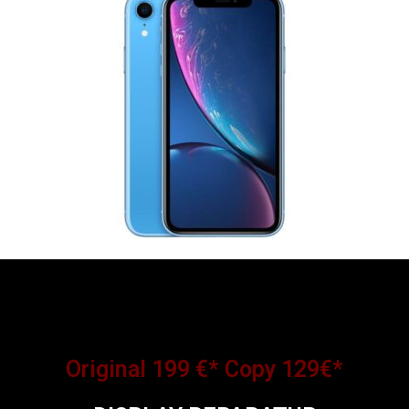
Original 199 €* Copy 129€*