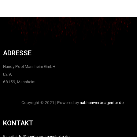
ADRESSE
Handy Pool Mannheim GmbH.
E2 9,
68159, Mannheim
Copyright © 2021 | Powered by
nabhanwerbeagentur.de
KONTAKT
E-mail
info@handypoolmannheim.de