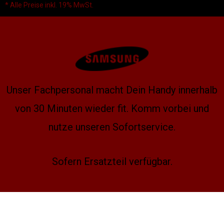
* Alle Preise inkl. 19% MwSt.
Unser Fachpersonal macht Dein Handy innerhalb
von 30 Minuten wieder fit. Komm vorbei und
nutze unseren Sofortservice.
Sofern Ersatzteil verfügbar.