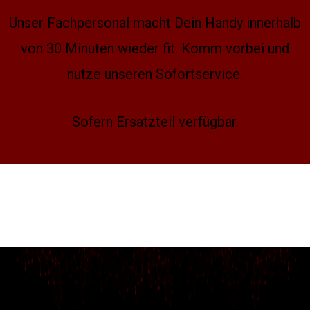
Unser Fachpersonal macht Dein Handy innerhalb
von 30 Minuten wieder fit. Komm vorbei und
nutze unseren Sofortservice.
Sofern Ersatzteil verfügbar.