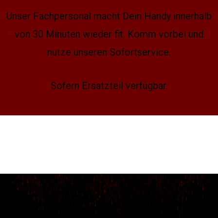
Unser Fachpersonal macht Dein Handy innerhalb
von 30 Minuten wieder fit. Komm vorbei und
nutze unseren Sofortservice.
Sofern Ersatzteil verfügbar.